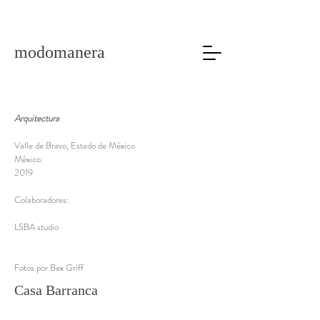
modomanera
Arquitectura
Valle de Bravo, Estado de México
México.
2019
Colaboradores:
LSBA studio
Fotos por Bex Griff
Casa Barranca